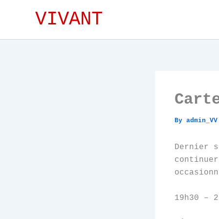
Skip
VIVANT
to
content
Cart
By
admin_V
Dernier s
continuer
occasionn
19h30 – 2