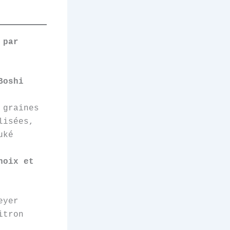
 par
Boshi
 graines
lisées,
uké
noix et
eyer
itron