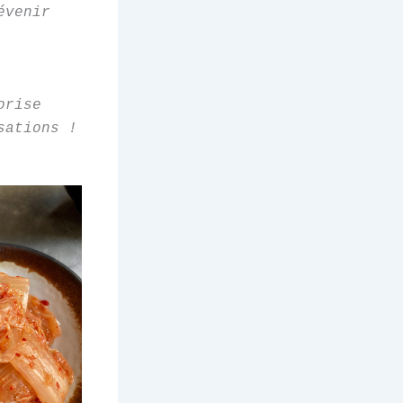
évenir
orise
sations !