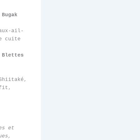
 Bugak
aux-ail-
e cuite
 Blettes
Shiitaké,
fit,
es et
ues,