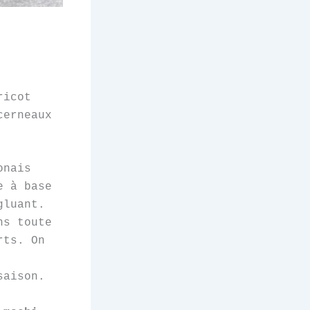
ricot
cerneaux
onais
e à base
gluant.
ns toute
rts. On
saison.