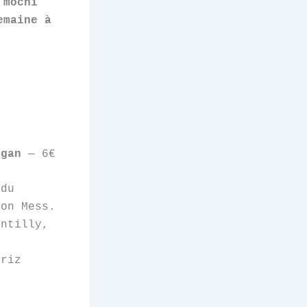
 mochi
emaine à
egan
— 6€
 du
ton Mess.
antilly,
e
 riz