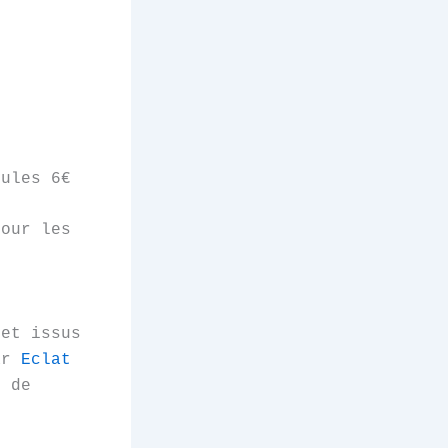
oules 6€
pour les
 et issus
par
Eclat
 de